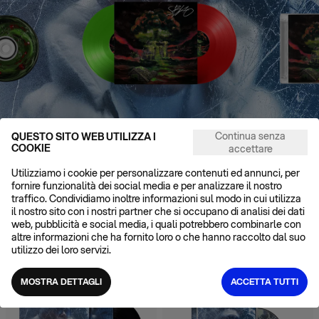
VA EVA EVA
THE BIGGEST SBLAO EVA EVA EVA
THE BIGGE
Continua senza
QUESTO SITO WEB UTILIZZA I
Doppio Vinile Colorato Autografato
CD Au
COOKIE
accettare
90
Numerato
Esaurito
Utilizziamo i cookie per personalizzare contenuti ed annunci, per
fornire funzionalità dei social media e per analizzare il nostro
traffico. Condividiamo inoltre informazioni sul modo in cui utilizza
ALTRO DAL CATALOGO
il nostro sito con i nostri partner che si occupano di analisi dei dati
VEDI TUTTI
web, pubblicità e social media, i quali potrebbero combinarle con
altre informazioni che ha fornito loro o che hanno raccolto dal suo
utilizzo dei loro servizi.
POPOLARE
MITICO
MOSTRA DETTAGLI
ACCETTA TUTTI