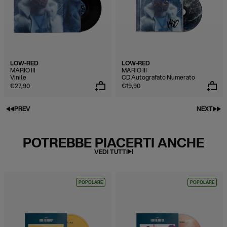
LOW-RED
LOW-RED
MARIO III
MARIO III
Vinile
CD Autografato Numerato
€27,90
€19,90
PREV
NEXT
POTREBBE PIACERTI ANCHE
VEDI TUTTI
POPOLARE
POPOLARE