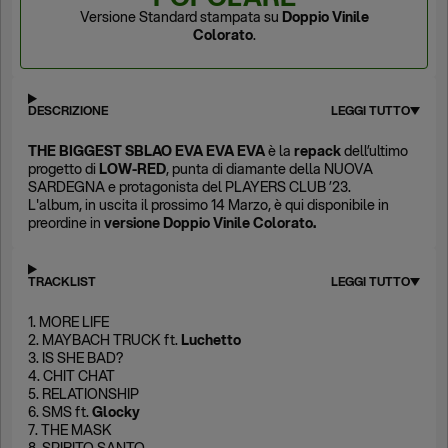
Versione Standard stampata su
Doppio Vinile
Colorato
.
DESCRIZIONE
LEGGI TUTTO
THE BIGGEST SBLAO EVA EVA EVA
è la
repack
dell’ultimo
progetto di
LOW-RED
, punta di diamante della NUOVA
SARDEGNA e protagonista del PLAYERS CLUB ’23.
L'album, in uscita il prossimo 14 Marzo, è qui disponibile in
preordine in
versione Doppio Vinile Colorato.
TRACKLIST
LEGGI TUTTO
1. MORE LIFE
2. MAYBACH TRUCK ft.
Luchetto
3. IS SHE BAD?
4. CHIT CHAT
5. RELATIONSHIP
6. SMS ft.
Glocky
7. THE MASK
8. SPIRITO SANTO