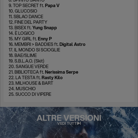
9. TOP SECRET ft.
Papa V
10. GLUCOSIO
11. SBLAO DANCE
12. FINE DEL PARTY
13. BISEX ft.
Yung Snapp
14. È LOGICO
15. MY GIRL ft.
Enny P
16. MEMBRI > BADDIES ft.
Digital Astro
17. IL MONDO SI SCIOGLIE
18. BAE/SLIME
19. S.B.L.A.O. (Skit)
20. SANGUE VERDE
21. BIBLIOTECA ft.
Nerissima Serpe
22. LA TESTA ft.
Rasty Kilo
23. MILHOUSE & BART
24. MUSCHIO
25. SUCCO DI VIPERE
ALTRE VERSIONI
VEDI TUTTI