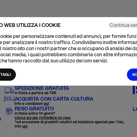
O WEB UTILIZZA I COOKIE
Continua se
 cookie per personalizzare contenuti ed annunci, per fornire funz
e per analizzare il nostro traffico. Condividiamo inoltre informa
a il nostro sito con i nostri partner che si occupano di analisi dei 
social media, i quali potrebbero combinarle con altre informazi
 che hanno raccolto dal suo utilizzo dei loro servizi.
TAGLI
AC
SPEDIZIONE GRATUITA
in Italia a partire da 70€
ACQUISTA CON CARTA CULTURA
Info e condizioni
qui
RESO GRATUITO
L
in Italia entro 14 giorni*
clicca qui per richiedere un reso
H
*ad eccezione di prodotti relativi ad iniziative speciali per i fan,
info
qui