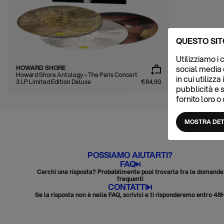
ANNI 2000
ANNI 2010
ANNI 2020
QUESTO SIT
Utilizziamo i
social media 
HOWARD SHORE
Howard Shore Antology – The Paris Concert
in cui utilizz
3 LP Limited Edition Deluxe
€84,90
pubblicità e 
fornito loro o
MOSTRA DET
POSSIAMO AIUTARTI?
FAQ
Cerchi una risposta? Probabilmente puoi trovarla tra le domande
frequenti
CONTATTI
Se la risposta non è nelle FAQ, scrivici e ti risponderemo entro 48