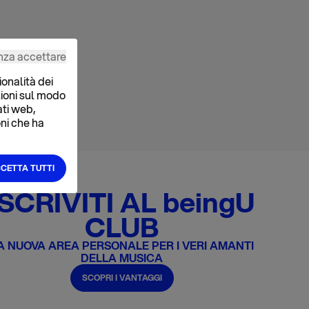
nza accettare
ionalità dei
zioni sul modo
dati web,
oni che ha
CETTA TUTTI
ISCRIVITI AL beingU
CLUB
A NUOVA AREA PERSONALE PER I VERI AMANTI
DELLA MUSICA
SCOPRI I VANTAGGI