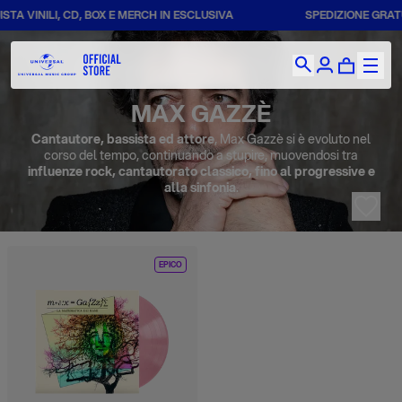
TA VINILI, CD, BOX E MERCH IN ESCLUSIVA
SPEDIZIONE GRATUI
MAX GAZZÈ
Cantautore, bassista ed attore
, Max Gazzè si è evoluto nel
corso del tempo, continuando a stupire, muovendosi tra
influenze rock, cantautorato classico, fino al progressive e
alla sinfonia
.
EPICO