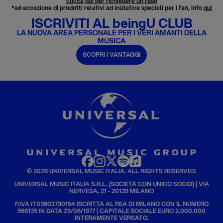
clicca qui per richiedere un reso
*ad eccezione di prodotti relativi ad iniziative speciali per i fan, info
qui
ISCRIVITI AL beingU CLUB
LA NUOVA AREA PERSONALE PER I VERI AMANTI DELLA
MUSICA
SCOPRI I VANTAGGI
© 2026 UNIVERSAL MUSIC ITALIA. ALL RIGHTS RESERVED.
UNIVERSAL MUSIC ITALIA S.R.L. (SOCIETÀ CON UNICO SOCIO) | VIA
NERVESA, 21 - 20139 MILANO
P.IVA IT03802730154 ISCRITTA AL REA DI MILANO CON IL NUMERO
966135 IN DATA 29/06/1977 | CAPITALE SOCIALE EURO 2.000.000
INTERAMENTE VERSATO.