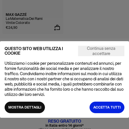
MAX GAZZÉ
La Matematica Dei Rami
Vinile Colorato
€24,90
Continua senza
QUESTO SITO WEB UTILIZZA I
POSSIAMO AIUTARTI?
COOKIE
accettare
FAQ
Cerchi una risposta? Probabilmente puoi trovarla tra le domande
Utilizziamo i cookie per personalizzare contenuti ed annunci, per
frequenti
fornire funzionalità dei social media e per analizzare il nostro
CONTATTI
traffico. Condividiamo inoltre informazioni sul modo in cui utilizza
Se la risposta non è nelle FAQ, scrivici e ti risponderemo entro 48H
il nostro sito con i nostri partner che si occupano di analisi dei dati
web, pubblicità e social media, i quali potrebbero combinarle con
SPEDIZIONE GRATUITA
altre informazioni che ha fornito loro o che hanno raccolto dal suo
in Italia a partire da 70€
utilizzo dei loro servizi.
ACQUISTA CON CARTA CULTURA
Info e condizioni
qui
MOSTRA DETTAGLI
ACCETTA TUTTI
RESO GRATUITO
in Italia entro 14 giorni*