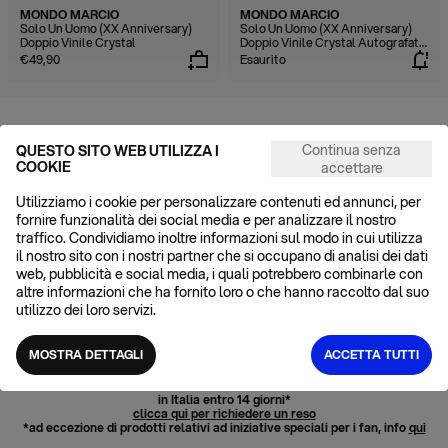
MONDO MARCIO
MONDO MARCIO
Solo Un Uomo (XX Anniversary)
Solo Un Uomo (XX Anniversary)
Doppio Vinile Crystal
Doppio Vinile Crystal Autografato
Numerato
€49,90
Esaurito
POSSIAMO AIUTARTI?
Continua senza
QUESTO SITO WEB UTILIZZA I
FAQ
COOKIE
accettare
Cerchi una risposta? Probabilmente puoi trovarla tra le domande
frequenti
Utilizziamo i cookie per personalizzare contenuti ed annunci, per
CONTATTI
fornire funzionalità dei social media e per analizzare il nostro
Se la risposta non è nelle FAQ, scrivici e ti risponderemo entro 48H
traffico. Condividiamo inoltre informazioni sul modo in cui utilizza
il nostro sito con i nostri partner che si occupano di analisi dei dati
SPEDIZIONE GRATUITA
web, pubblicità e social media, i quali potrebbero combinarle con
in Italia a partire da 70€
altre informazioni che ha fornito loro o che hanno raccolto dal suo
utilizzo dei loro servizi.
ACQUISTA CON CARTA CULTURA
Info e condizioni
qui
MOSTRA DETTAGLI
ACCETTA TUTTI
RESO GRATUITO
in Italia entro 14 giorni*
clicca qui per richiedere un reso
*ad eccezione di prodotti relativi ad iniziative speciali per i fan, info
qui